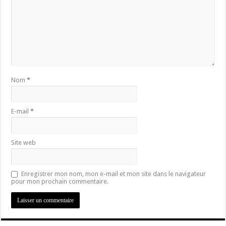
Nom
*
E-mail
*
Site web
Enregistrer mon nom, mon e-mail et mon site dans le navigateur
pour mon prochain commentaire.