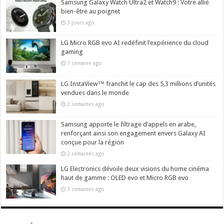
Samsung Galaxy Watch Ultra2 et Watch9 : Votre allié
bien-être au poignet
3 jours ago
LG Micro RGB evo AI redéfinit l’expérience du cloud
gaming
1 semaine ago
LG InstaView™ franchit le cap des 5,3 millions d’unités
vendues dans le monde
2 semaines ago
Samsung apporte le filtrage d’appels en arabe,
renforçant ainsi son engagement envers Galaxy AI
conçue pour la région
2 semaines ago
LG Electronics dévoile deux visions du home cinéma
haut de gamme : OLED evo et Micro RGB evo
3 semaines ago