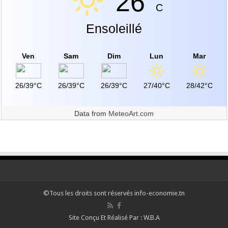
26°
C
Ensoleillé
Ven
Sam
Dim
Lun
Mar
26/39°C
26/39°C
26/39°C
27/40°C
28/42°C
Data from
MeteoArt.com
©Tous les droits sont réservés info-economie.tn
Site Conçu Et Réalisé Par : W.B.A