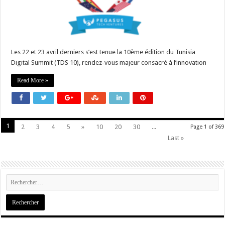
Les 22 et 23 avril derniers s’est tenue la 10ème édition du Tunisia
Digital Summit (TDS 10), rendez-vous majeur consacré à l’innovation
Read More »
1
2
3
4
5
»
10
20
30
...
Page 1 of 369
Last »