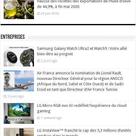
Hausse des recettes des exportations de l’huile d’olive
de 44,9%, à fin mai 2026
24 juin 2026
Entreprises
Samsung Galaxy Watch Ultra2 et Watch9 : Votre allié
bien-être au poignet
2 jours ago
Air France annonce la nomination de Lionel Rault,
nouveau Directeur Général pour la région ANSCO
(Afrique du Nord, Sahel et Côte Ouest) et de Sadri
Essid en tant que Directeur d’Air France Tunisie
3 jours ago
LG Micro RGB evo AI redéfinit l’expérience du cloud
gaming
1 semaine ago
LG InstaView™ franchit le cap des 5,3 millions d’unités
vendues dans le monde