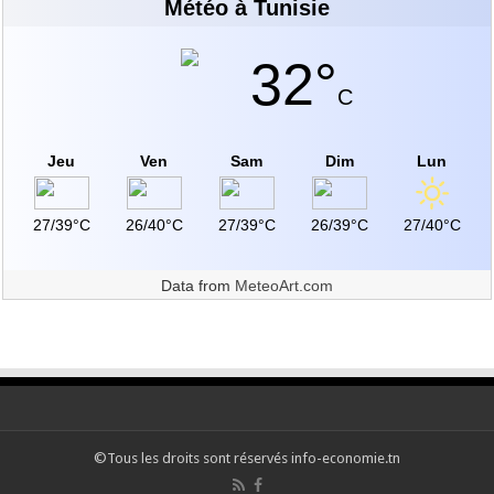
Météo à Tunisie
32°
C
Jeu
Ven
Sam
Dim
Lun
27/39°C
26/40°C
27/39°C
26/39°C
27/40°C
Data from
MeteoArt.com
©Tous les droits sont réservés info-economie.tn