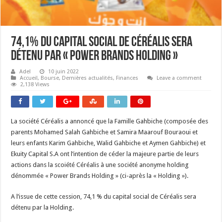
74,1% du capital social de Céréalis sera
détenu par « Power Brands Holding »
Adel
10 juin 2022
Accueil
,
Bourse
,
Dernières actualités
,
Finances
Leave a comment
2,138 Views
La société Céréalis a annoncé que la Famille Gahbiche (composée des
parents Mohamed Salah Gahbiche et Samira Maarouf Bouraoui et
leurs enfants Karim Gahbiche, Walid Gahbiche et Aymen Gahbiche) et
Ekuity Capital S.A ont l’intention de céder la majeure partie de leurs
actions dans la scoiété Céréalis à une société anonyme holding
dénommée « Power Brands Holding » (ci-après la « Holding »).
A l’issue de cette cession, 74,1 % du capital social de Céréalis sera
détenu par la Holding.