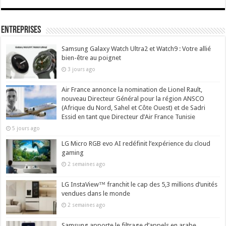
Entreprises
Samsung Galaxy Watch Ultra2 et Watch9 : Votre allié
bien-être au poignet
3 jours ago
Air France annonce la nomination de Lionel Rault,
nouveau Directeur Général pour la région ANSCO
(Afrique du Nord, Sahel et Côte Ouest) et de Sadri
Essid en tant que Directeur d’Air France Tunisie
5 jours ago
LG Micro RGB evo AI redéfinit l’expérience du cloud
gaming
2 semaines ago
LG InstaView™ franchit le cap des 5,3 millions d’unités
vendues dans le monde
2 semaines ago
Samsung apporte le filtrage d’appels en arabe,