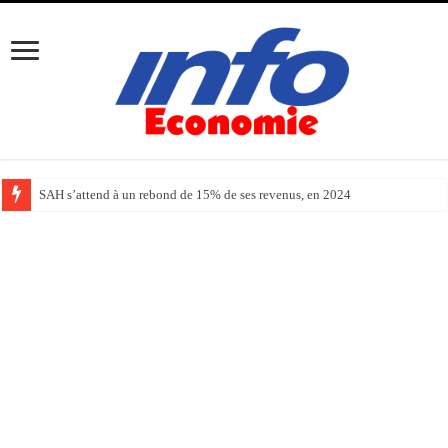
Le déficit courant se réduit à 163 MDT, à fin février 2024