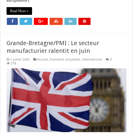
européenne (
Read More »
Grande-Bretagne/PMI : Le secteur
manufacturier ralentit en juin
1 juillet 2026
Accueil
,
Dernières actualités
,
international
0
218