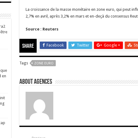
La croissance de la masse monétaire en zone euro, qui peut influ
2,7% en avril, après 3,2% en mars et en-deçà du consensus Reut
ra2
Source : Reuters
-être
Facebook
Twitter
Google +
St
Share
Tags
ZONE EURO
ique
d en
About Agences
nit
ing
cap