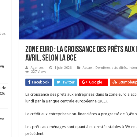
des
Zone euro : La croissance des prêts aux
avril, selon la BCE
ive
Agences
1 juin 2026
Accueil
,
Dernières actualités
,
inter
227 Views
Facebook
Twitter
Google +
Stumbleu
e de
026
La croissance des prêts aux entreprises dans la zone euro a acc
lundi par la Banque centrale européenne (BCE).
Le crédit aux entreprises non-financières a progressé de 3,4% s
ive
Les prêts aux ménages sont quant à eux restés stables à 3% en a
précédent.