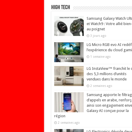
High Tech
Samsung Galaxy Watch Ult
et Watch9 : Votre allié bien
au poignet
3 jours ago
LG Micro RGB evo AI redéfi
l’expérience du cloud gam
1 semaine ago
LG InstaView™ franchit le 
des 5,3 millions d’unités
vendues dans le monde
2 semaines ago
Samsung apporte le filtra
d’appels en arabe, renforç
ainsi son engagement env
Galaxy AI conçue pour la
région
2 semaines ago
LG Electronics dévoile deu