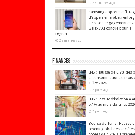
2 semaines ago
Samsung apporte le filtra
d’appels en arabe, renforç
ainsi son engagement env
Galaxy AI conçue pour la
région
2 semaines ago
Finances
INS : Hausse de 0,2% des p
la consommation au mois 
juillet 2026
2 jours ago
INS : Le taux d’inflation a at
5,1% au mois de juillet 202
2 jours ago
Bourse de Tunis : Hausse d
revenu global des sociétés
cotées de 4,2%, au premie