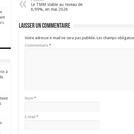
Previous
Le TMM stable au niveau de
6,99%, en mai 2026
ge
ant
ers
Laisser un commentaire
Votre adresse e-mail ne sera pas publiée.
Les champs obligatoi
Commentaire
*
rix à
de
teint
Nom
*
6
E-mail
*
u
r