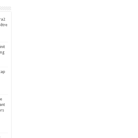
ra2
-être
nit
ing
cap
ge
ant
ers
x