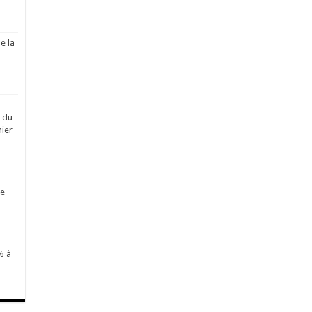
e la
é du
ier
de
% à