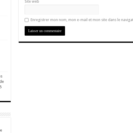
Site web
Enregistrer mon nom, mon e-mail et mon site dans le navig
es
 de
5
de