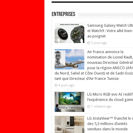
Entreprises
Samsung Galaxy Watch Ult
et Watch9 : Votre allié bien
au poignet
3 jours ago
Air France annonce la
nomination de Lionel Rault,
nouveau Directeur Général
pour la région ANSCO (Afr
du Nord, Sahel et Côte Ouest) et de Sadri Essi
tant que Directeur d’Air France Tunisie
4 jours ago
LG Micro RGB evo AI redéfi
l’expérience du cloud gam
1 semaine ago
LG InstaView™ franchit le 
des 5,3 millions d’unités
vendues dans le monde