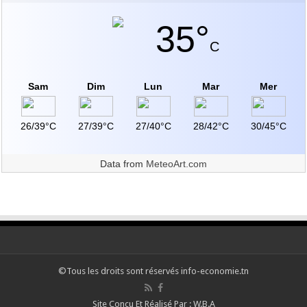
35°
C
Sam
Dim
Lun
Mar
Mer
26/39°C
27/39°C
27/40°C
28/42°C
30/45°C
Data from
MeteoArt.com
©Tous les droits sont réservés info-economie.tn
Site Conçu Et Réalisé Par : W.B.A