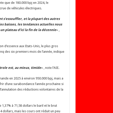
te que de 180.000 bpj en 2024, le
rue de véhicules électriques.
s’essouffler, et la plupart des autres
s baisses, les tendances actuelles nous
 plateau d’ici la fin de la décennie
« ,
on d’essence aux Etats-Unis, le plus gros
inq des six premiers mois de l’année, indique
trole est, au mieux, timide
« , note l’AIE.
emande en 2025 à environ 950.000 bpj, mais a
frir d’une surabondance l’année prochaine si
annulation des réductions volontaires de la
1,37% à 71,58 dollars le baril et le brut
 dollars, mais les cours ont réduit un peu