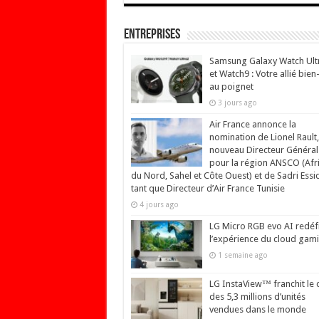
Entreprises
Samsung Galaxy Watch Ult
et Watch9 : Votre allié bien
au poignet
3 jours ago
Air France annonce la
nomination de Lionel Rault,
nouveau Directeur Général
pour la région ANSCO (Afr
du Nord, Sahel et Côte Ouest) et de Sadri Essi
tant que Directeur d’Air France Tunisie
4 jours ago
LG Micro RGB evo AI redéfi
l’expérience du cloud gam
1 semaine ago
LG InstaView™ franchit le 
des 5,3 millions d’unités
vendues dans le monde