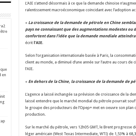
L’AIE s’attend désormais à ce que la demande chinoise n’augmen
ralentissement macroéconomique coïncidant avec l’adoption acc
«
La croissance de la demande de pétrole en Chine semblant 
ra2
pays ne connaissant que des augmentations modestes ou de
-être
confortent dans l’idée que la demande mondiale atteindra un
écrit
l’AIE
.
Selon l’organisation internationale basée à Paris, la consommati
client au monde, a diminué d’une année sur l’autre au cours de c
l’AIE.
ique
d en
«
En dehors de la Chine, la croissance de la demande de pé
L’agence a laissé inchangée sa prévision de croissance de la d
nit
laissé entendre que le marché mondial du pétrole pourrait souf
ing
le groupe des producteurs de l’Opep+ met en oeuvre son plan d’
production.
cap
Sur le marché du pétrole, vers 12h05 GMT, le Brent progresse de 
léger américain (West Texas Intermediate, WTI) de 1,53% à 68,34