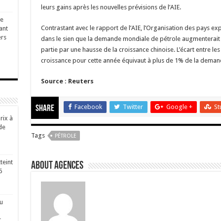
leurs gains après les nouvelles prévisions de l’AIE.
ge
Contrastant avec le rapport de l’AIE, l’Organisation des pays e
ant
ers
dans le sien que la demande mondiale de pétrole augmenterait de
partie par une hausse de la croissance chinoise. L’écart entre les 
croissance pour cette année équivaut à plus de 1% de la dema
Source : Reuters
Facebook
Twitter
Google +
St
Share
rix à
de
Tags
PÉTROLE
teint
About Agences
6
u
r