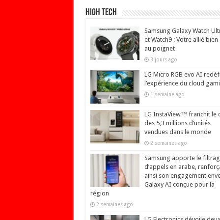
High Tech
Samsung Galaxy Watch Ult
et Watch9 : Votre allié bien
au poignet
3 jours ago
LG Micro RGB evo AI redéfi
l’expérience du cloud gam
1 semaine ago
LG InstaView™ franchit le 
des 5,3 millions d’unités
vendues dans le monde
2 semaines ago
Samsung apporte le filtra
d’appels en arabe, renforç
ainsi son engagement env
Galaxy AI conçue pour la
région
2 semaines ago
LG Electronics dévoile deu