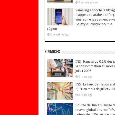
2 semaines ago
Samsung apporte le filtra
d’appels en arabe, renforç
ainsi son engagement env
Galaxy AI conçue pour la
région
2 semaines ago
Finances
INS : Hausse de 0,2% des p
la consommation au mois 
juillet 2026
2 jours ago
INS : Le taux d’inflation a at
5,1% au mois de juillet 202
2 jours ago
Bourse de Tunis : Hausse d
revenu global des sociétés
cotées de 4,2%, au premie