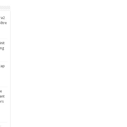
ra2
-être
nit
ing
cap
ge
ant
ers
x