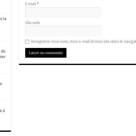
E-mail
*
e la
Site web
Enregistrer mon nom, mon e-mail et mon site dans le navig
é du
ier
de
% à