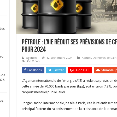
des
Pétrole : L’AIE réduit ses prévisions de
pour 2024
ive
Agences
12 septembre 2024
Accueil
,
Dernières actualit
458 Views
Facebook
Twitter
Google +
Stumbleu
e de
026
L’Agence internationale de l’énergie (AIE) a réduit sa prévision
cette année de 70.000 barils par jour (bpj), soit environ 7,2%, 
rapport mensuel publié jeudi.
ive
L’organisation internationale, basée à Paris, cite le ralentisse
principal facteur du ralentissement de la croissance de la dem