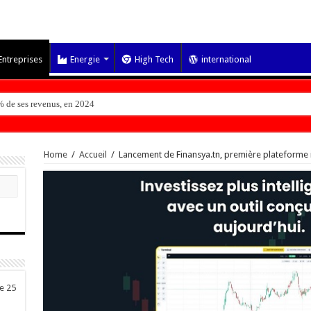
Entreprises
Energie
High Tech
international
 de ses revenus, en 2024
Home
/
Accueil
/
Lancement de Finansya.tn, première plateforme i
de 25