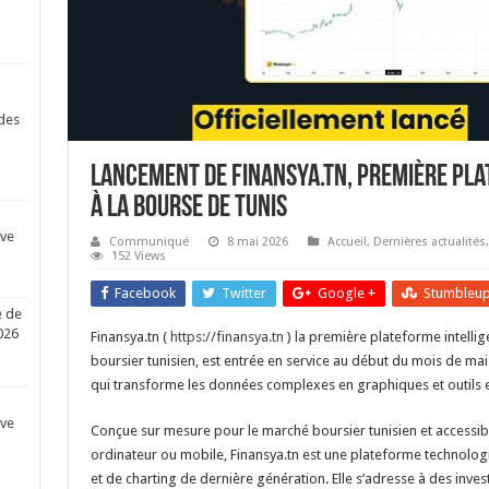
des
Lancement de Finansya.tn, première pla
à la Bourse de Tunis
ive
Communiqué
8 mai 2026
Accueil
,
Dernières actualités
152 Views
Facebook
Twitter
Google +
Stumbleu
e de
026
Finansya.tn (
https://finansya.tn
) la première plateforme intellig
boursier tunisien, est entrée en service au début du mois de ma
qui transforme les données complexes en graphiques et outils 
ive
Conçue sur mesure pour le marché boursier tunisien et accessibl
ordinateur ou mobile, Finansya.tn est une plateforme technologi
et de charting de dernière génération. Elle s’adresse à des inv