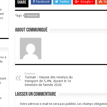
Facebook
Twitter
Google +
St
Share
ge
ant
Tags
FINANSYA
ers
About Communiqué
rix à
de
Previous
Tunisair : Hausse des revenus du
teint
transport de 5,4%, durant le 1e
6
trimestre de l’année 2026
Laisser un commentaire
u
Votre adresse e-mail ne sera pas publiée.
Les champs obligatoi
r