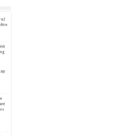
ra2
-être
nit
ing
cap
ge
ant
ers
x