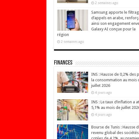
2 semaines ago
Samsung apporte le filtra
d’appels en arabe, renforç
ainsi son engagement env
Galaxy AI conçue pour la
région
2 semaines ago
Finances
INS : Hausse de 0,2% des p
la consommation au mois 
juillet 2026
4 jours ago
INS : Le taux d’inflation a at
5,1% au mois de juillet 202
4 jours ago
Bourse de Tunis : Hausse d
revenu global des sociétés
cotées de 4,2%, au premie