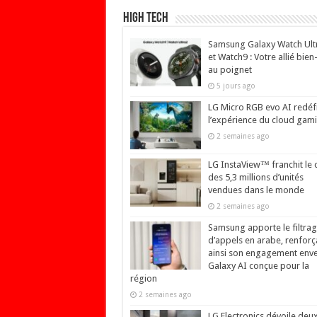
High Tech
Samsung Galaxy Watch Ult
et Watch9 : Votre allié bien
au poignet
5 jours ago
LG Micro RGB evo AI redéfi
l’expérience du cloud gam
2 semaines ago
LG InstaView™ franchit le 
des 5,3 millions d’unités
vendues dans le monde
2 semaines ago
Samsung apporte le filtra
d’appels en arabe, renforç
ainsi son engagement env
Galaxy AI conçue pour la
région
2 semaines ago
LG Electronics dévoile deu