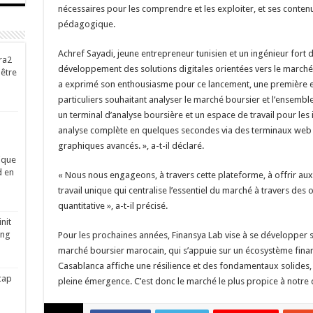
nécessaires pour les comprendre et les exploiter, et ses contenus
pédagogique.
Achref Sayadi, jeune entrepreneur tunisien et un ingénieur fort 
ra2
développement des solutions digitales orientées vers le marché 
-être
a exprimé son enthousiasme pour ce lancement, une première en
particuliers souhaitant analyser le marché boursier et l’ensemble
un terminal d’analyse boursière et un espace de travail pour les 
analyse complète en quelques secondes via des terminaux web d’a
graphiques avancés. », a-t-il déclaré.
ique
d en
« Nous nous engageons, à travers cette plateforme, à offrir aux 
travail unique qui centralise l’essentiel du marché à travers des
quantitative », a-t-il précisé.
nit
ing
Pour les prochaines années, Finansya Lab vise à se développer s
marché boursier marocain, qui s’appuie sur un écosystème finan
Casablanca affiche une résilience et des fondamentaux solides
cap
pleine émergence. C’est donc le marché le plus propice à notre 