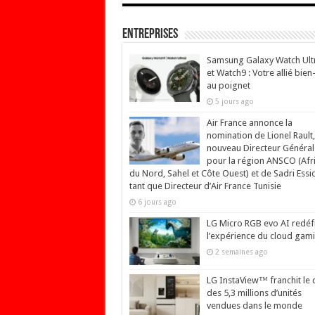
Entreprises
Samsung Galaxy Watch Ult
et Watch9 : Votre allié bien
au poignet
5 jours ago
Air France annonce la
nomination de Lionel Rault,
nouveau Directeur Général
pour la région ANSCO (Afr
du Nord, Sahel et Côte Ouest) et de Sadri Essi
tant que Directeur d’Air France Tunisie
6 jours ago
LG Micro RGB evo AI redéfi
l’expérience du cloud gam
2 semaines ago
LG InstaView™ franchit le 
des 5,3 millions d’unités
vendues dans le monde