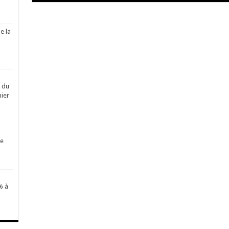
e la
é du
ier
de
% à