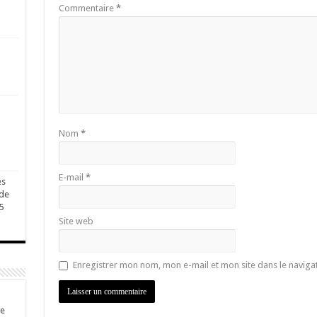
Commentaire
*
Nom
*
E-mail
*
es
 de
5
Site web
Enregistrer mon nom, mon e-mail et mon site dans le navig
de