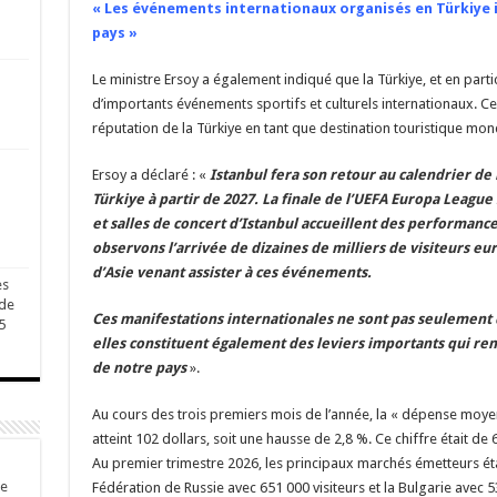
« Les événements internationaux organisés en Türkiye il
pays »
Le ministre Ersoy a également indiqué que la Türkiye, et en partic
d’importants événements sportifs et culturels internationaux. C
réputation de la Türkiye en tant que destination touristique mondi
Ersoy a déclaré : «
Istanbul fera son retour au calendrier de
Türkiye à partir de 2027. La finale de l’UEFA Europa League 
et salles de concert d’Istanbul accueillent des performance
observons l’arrivée de dizaines de milliers de visiteurs e
d’Asie venant assister à ces événements.
es
 de
Ces manifestations internationales ne sont pas seulement d
5
elles constituent également des leviers importants qui renf
de notre pays
».
Au cours des trois premiers mois de l’année, la « dépense moyen
atteint 102 dollars, soit une hausse de 2,8 %. Ce chiffre était de
Au premier trimestre 2026, les principaux marchés émetteurs étai
de
Fédération de Russie avec 651 000 visiteurs et la Bulgarie avec 53