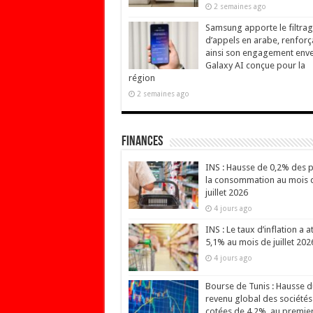
2 semaines ago
Samsung apporte le filtra
d’appels en arabe, renforç
ainsi son engagement env
Galaxy AI conçue pour la
région
2 semaines ago
Finances
INS : Hausse de 0,2% des p
la consommation au mois 
juillet 2026
4 jours ago
INS : Le taux d’inflation a at
5,1% au mois de juillet 202
4 jours ago
Bourse de Tunis : Hausse d
revenu global des sociétés
cotées de 4,2%, au premie