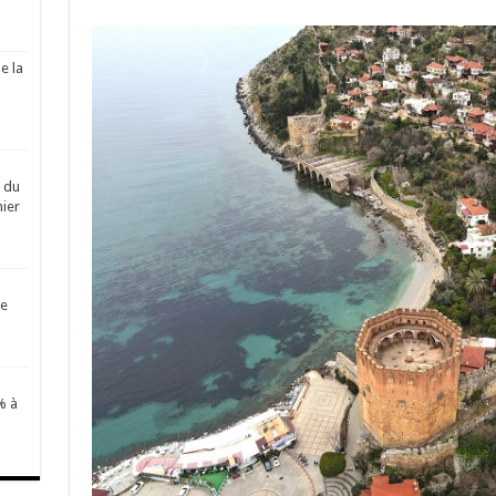
e la
é du
ier
de
% à