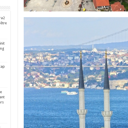
ra2
-être
nit
ing
cap
ge
ant
ers
x