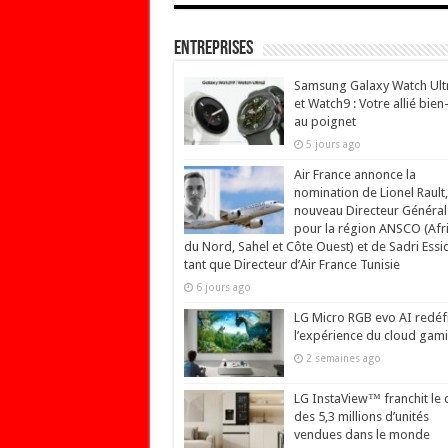
Entreprises
Samsung Galaxy Watch Ult
et Watch9 : Votre allié bien
au poignet
5 jours ago
Air France annonce la
nomination de Lionel Rault,
nouveau Directeur Général
pour la région ANSCO (Afr
du Nord, Sahel et Côte Ouest) et de Sadri Essi
tant que Directeur d’Air France Tunisie
6 jours ago
LG Micro RGB evo AI redéfi
l’expérience du cloud gam
2 semaines ago
LG InstaView™ franchit le 
des 5,3 millions d’unités
vendues dans le monde