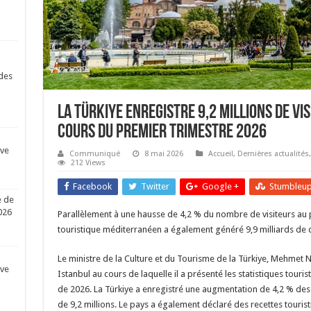
des
La Türkiye enregistre 9,2 millions de vi
cours du premier trimestre 2026
ive
Communiqué
8 mai 2026
Accueil
,
Dernières actualités
212 Views
Facebook
Twitter
Google +
Stumbleu
e de
026
Parallèlement à une hausse de 4,2 % du nombre de visiteurs au p
touristique méditerranéen a également généré 9,9 milliards de do
Le ministre de la Culture et du Tourisme de la Türkiye, Mehmet 
ive
Istanbul au cours de laquelle il a présenté les statistiques touri
de 2026. La Türkiye a enregistré une augmentation de 4,2 % des v
de 9,2 millions. Le pays a également déclaré des recettes touris