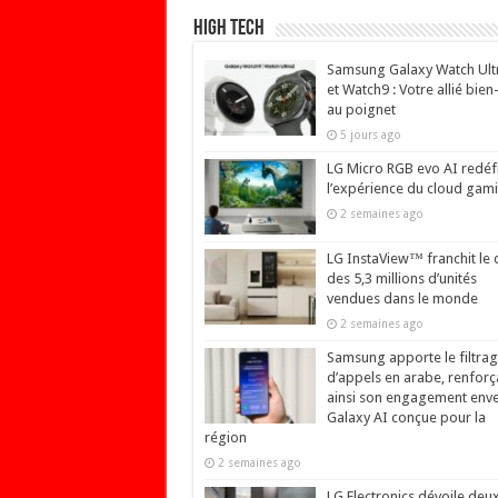
High Tech
Samsung Galaxy Watch Ult
et Watch9 : Votre allié bien
au poignet
5 jours ago
LG Micro RGB evo AI redéfi
l’expérience du cloud gam
2 semaines ago
LG InstaView™ franchit le 
des 5,3 millions d’unités
vendues dans le monde
2 semaines ago
Samsung apporte le filtra
d’appels en arabe, renforç
ainsi son engagement env
Galaxy AI conçue pour la
région
2 semaines ago
LG Electronics dévoile deu