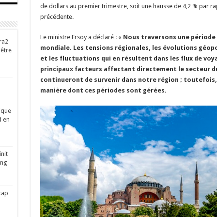
de dollars au premier trimestre, soit une hausse de 4,2 % par r
précédente.
Le ministre Ersoy a déclaré : «
Nous traversons une période 
ra2
mondiale. Les tensions régionales, les évolutions géopol
-être
et les fluctuations qui en résultent dans les flux de vo
principaux facteurs affectant directement le secteur d
continueront de survenir dans notre région ; toutefois,
manière dont ces périodes sont gérées.
ique
d en
nit
ing
cap