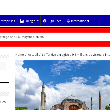
Entreprises
Energie
High Tech
international
voisinage de 7,3%, moyenne, en 2024
Home
/
Accueil
/
La Türkiye enregistre 9,2 millions de visiteurs i
de 25