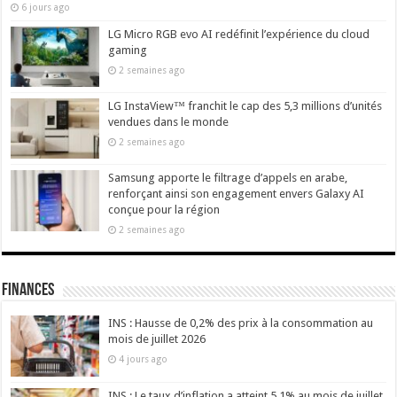
6 jours ago
LG Micro RGB evo AI redéfinit l’expérience du cloud
gaming
2 semaines ago
LG InstaView™ franchit le cap des 5,3 millions d’unités
vendues dans le monde
2 semaines ago
Samsung apporte le filtrage d’appels en arabe,
renforçant ainsi son engagement envers Galaxy AI
conçue pour la région
2 semaines ago
Finances
INS : Hausse de 0,2% des prix à la consommation au
mois de juillet 2026
4 jours ago
INS : Le taux d’inflation a atteint 5,1% au mois de juillet