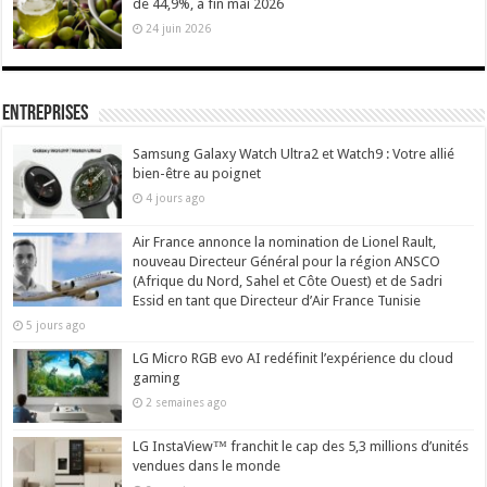
de 44,9%, à fin mai 2026
24 juin 2026
Entreprises
Samsung Galaxy Watch Ultra2 et Watch9 : Votre allié
bien-être au poignet
4 jours ago
Air France annonce la nomination de Lionel Rault,
nouveau Directeur Général pour la région ANSCO
(Afrique du Nord, Sahel et Côte Ouest) et de Sadri
Essid en tant que Directeur d’Air France Tunisie
5 jours ago
LG Micro RGB evo AI redéfinit l’expérience du cloud
gaming
2 semaines ago
LG InstaView™ franchit le cap des 5,3 millions d’unités
vendues dans le monde