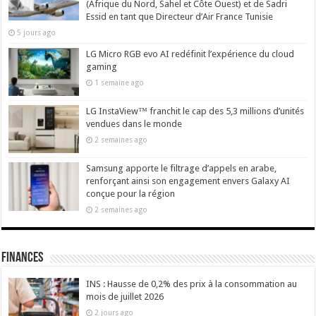
(Afrique du Nord, Sahel et Côte Ouest) et de Sadri
Essid en tant que Directeur d’Air France Tunisie
5 jours ago
LG Micro RGB evo AI redéfinit l’expérience du cloud
gaming
1 semaine ago
LG InstaView™ franchit le cap des 5,3 millions d’unités
vendues dans le monde
2 semaines ago
Samsung apporte le filtrage d’appels en arabe,
renforçant ainsi son engagement envers Galaxy AI
conçue pour la région
2 semaines ago
Finances
INS : Hausse de 0,2% des prix à la consommation au
mois de juillet 2026
2 jours ago