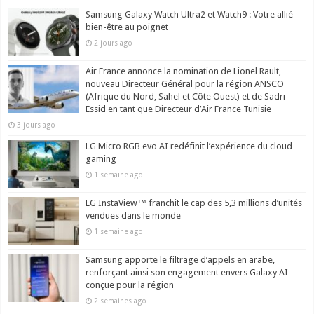
Samsung Galaxy Watch Ultra2 et Watch9 : Votre allié
bien-être au poignet
2 jours ago
Air France annonce la nomination de Lionel Rault,
nouveau Directeur Général pour la région ANSCO
(Afrique du Nord, Sahel et Côte Ouest) et de Sadri
Essid en tant que Directeur d’Air France Tunisie
3 jours ago
LG Micro RGB evo AI redéfinit l’expérience du cloud
gaming
1 semaine ago
LG InstaView™ franchit le cap des 5,3 millions d’unités
vendues dans le monde
1 semaine ago
Samsung apporte le filtrage d’appels en arabe,
renforçant ainsi son engagement envers Galaxy AI
conçue pour la région
2 semaines ago