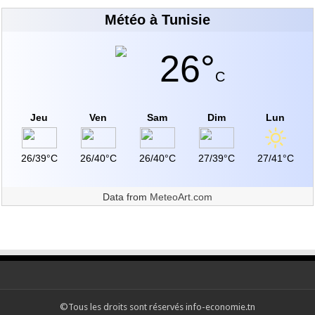
Météo à Tunisie
26°
C
Jeu
Ven
Sam
Dim
Lun
26/39°C
26/40°C
26/40°C
27/39°C
27/41°C
Data from
MeteoArt.com
©Tous les droits sont réservés info-economie.tn