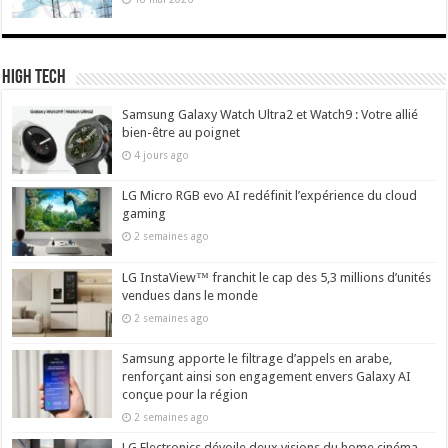
High Tech
Samsung Galaxy Watch Ultra2 et Watch9 : Votre allié
bien-être au poignet
4 jours ago
LG Micro RGB evo AI redéfinit l’expérience du cloud
gaming
2 semaines ago
LG InstaView™ franchit le cap des 5,3 millions d’unités
vendues dans le monde
2 semaines ago
Samsung apporte le filtrage d’appels en arabe,
renforçant ainsi son engagement envers Galaxy AI
conçue pour la région
2 semaines ago
LG Electronics dévoile deux visions du home cinéma