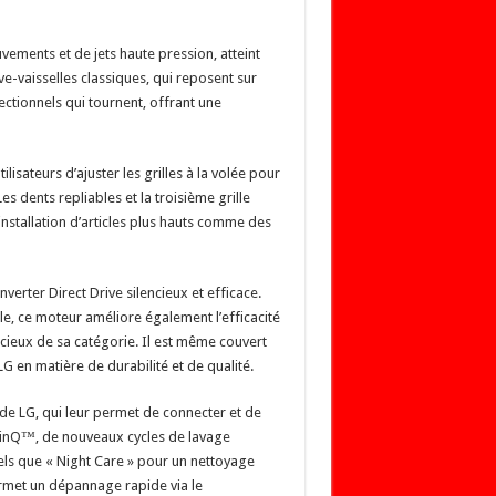
ments et de jets haute pression, atteint
-vaisselles classiques, qui reposent sur
ctionnels qui tournent, offrant une
sateurs d’ajuster les grilles à la volée pour
es dents repliables et la troisième grille
l’installation d’articles plus hauts comme des
erter Direct Drive silencieux et efficace.
le, ce moteur améliore également l’efficacité
encieux de sa catégorie. Il est même couvert
G en matière de durabilité et de qualité.
de LG, qui leur permet de connecter et de
 ThinQ™, de nouveaux cycles de lavage
els que « Night Care » pour un nettoyage
rmet un dépannage rapide via le