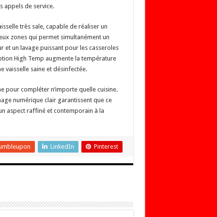
 appels de service.
isselle très sale, capable de réaliser un
deux zones qui permet simultanément un
ur et un lavage puissant pour les casseroles
’option High Temp augmente la température
e vaisselle saine et désinfectée.
e pour compléter n’importe quelle cuisine.
hage numérique clair garantissent que ce
 un aspect raffiné et contemporain à la
umbleupon
LinkedIn
Pinterest