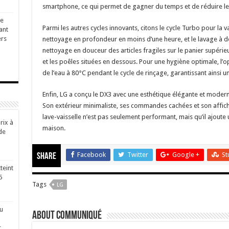
smartphone, ce qui permet de gagner du temps et de réduire les
ge
Parmi les autres cycles innovants, citons le cycle Turbo pour la va
ant
ers
nettoyage en profondeur en moins d’une heure, et le lavage à 
nettoyage en douceur des articles fragiles sur le panier supérie
et les poêles situées en dessous. Pour une hygiène optimale, l
de l’eau à 80°C pendant le cycle de rinçage, garantissant ainsi un
Enfin, LG a conçu le DX3 avec une esthétique élégante et modern
Son extérieur minimaliste, ses commandes cachées et son affic
lave-vaisselle n’est pas seulement performant, mais qu’il ajoute
rix à
maison.
de
Facebook
Twitter
Google +
St
Share
teint
6
Tags
LG
u
About Communiqué
r