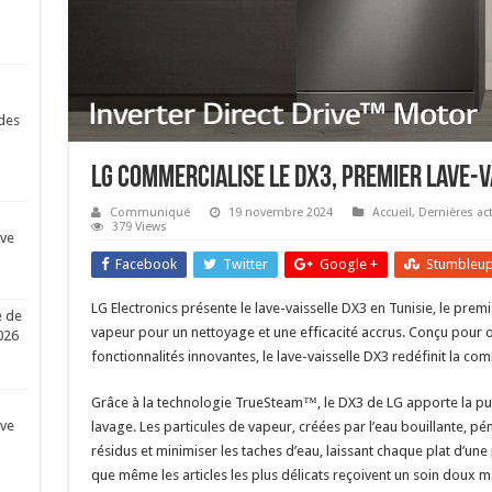
des
LG commercialise le DX3, premier lave-v
Communiqué
19 novembre 2024
Accueil
,
Dernières act
379 Views
ive
Facebook
Twitter
Google +
Stumbleu
LG Electronics présente le lave-vaisselle DX3 en Tunisie, le prem
e de
vapeur pour un nettoyage et une efficacité accrus. Conçu pour o
026
fonctionnalités innovantes, le lave-vaisselle DX3 redéfinit la co
Grâce à la technologie TrueSteam™, le DX3 de LG apporte la pu
ive
lavage. Les particules de vapeur, créées par l’eau bouillante, 
résidus et minimiser les taches d’eau, laissant chaque plat d’une
que même les articles les plus délicats reçoivent un soin doux ma