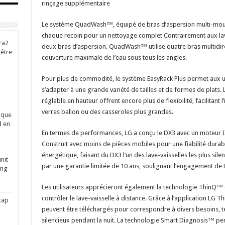
rinçage supplémentaire
Le système QuadWash™, équipé de bras d’aspersion multi-mouve
chaque recoin pour un nettoyage complet Contrairement aux lave
ra2
deux bras d’aspersion. QuadWash™ utilise quatre bras multidire
-être
couverture maximale de l’eau sous tous les angles.
Pour plus de commodité, le système EasyRack Plus permet aux utili
s’adapter à une grande variété de tailles et de formes de plats. L
réglable en hauteur offrent encore plus de flexibilité, facilitant 
verres ballon ou des casseroles plus grandes.
ique
d en
En termes de performances, LG a conçu le DX3 avec un moteur Inv
Construit avec moins de pièces mobiles pour une fiabilité durab
énergétique, faisant du DX3 l’un des lave-vaisselles les plus sil
nit
par une garantie limitée de 10 ans, soulignant l’engagement de L
ing
Les utilisateurs apprécieront également la technologie ThinQ™ 
contrôler le lave-vaisselle à distance. Grâce à l’application LG
cap
peuvent être téléchargés pour correspondre à divers besoins, t
silencieux pendant la nuit. La technologie Smart Diagnosis™ pe