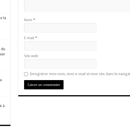
e la
Nom
*
E-mail
*
é du
ier
Site web
Enregistrer mon nom, mon e-mail et mon site dans le navig
de
% à