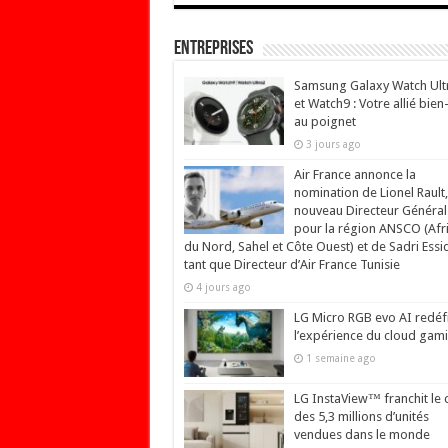
Entreprises
Samsung Galaxy Watch Ult
et Watch9 : Votre allié bien
au poignet
3 jours ago
Air France annonce la
nomination de Lionel Rault,
nouveau Directeur Général
pour la région ANSCO (Afr
du Nord, Sahel et Côte Ouest) et de Sadri Essi
tant que Directeur d’Air France Tunisie
4 jours ago
LG Micro RGB evo AI redéfi
l’expérience du cloud gam
1 semaine ago
LG InstaView™ franchit le 
des 5,3 millions d’unités
vendues dans le monde