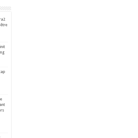
ra2
-être
nit
ing
cap
ge
ant
ers
x