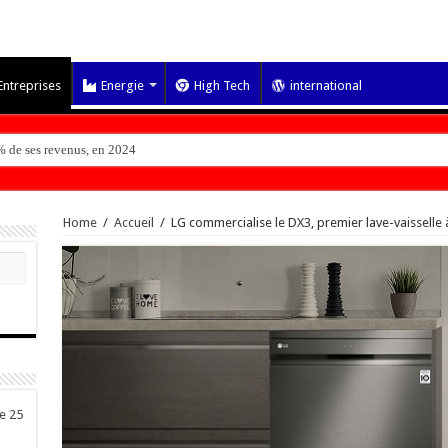
Entreprises
Energie
High Tech
international
 de ses revenus, en 2024
Home
/
Accueil
/
LG commercialise le DX3, premier lave-vaisselle 
de 25