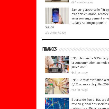
2 semaines ago
Samsung apporte le filtra
d’appels en arabe, renforç
ainsi son engagement env
Galaxy AI conçue pour la
région
2 semaines ago
Finances
INS : Hausse de 0,2% des p
la consommation au mois 
juillet 2026
2 jours ago
INS : Le taux d’inflation a at
5,1% au mois de juillet 202
2 jours ago
Bourse de Tunis : Hausse d
revenu global des sociétés
cotées de 4,2%, au premie