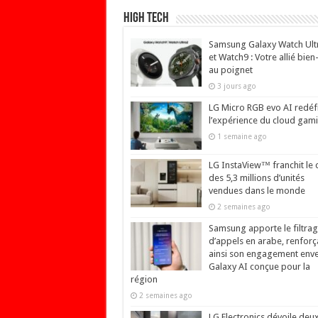
High Tech
Samsung Galaxy Watch Ult
et Watch9 : Votre allié bien
au poignet
3 jours ago
LG Micro RGB evo AI redéfi
l’expérience du cloud gam
1 semaine ago
LG InstaView™ franchit le 
des 5,3 millions d’unités
vendues dans le monde
2 semaines ago
Samsung apporte le filtra
d’appels en arabe, renforç
ainsi son engagement env
Galaxy AI conçue pour la
région
2 semaines ago
LG Electronics dévoile deu