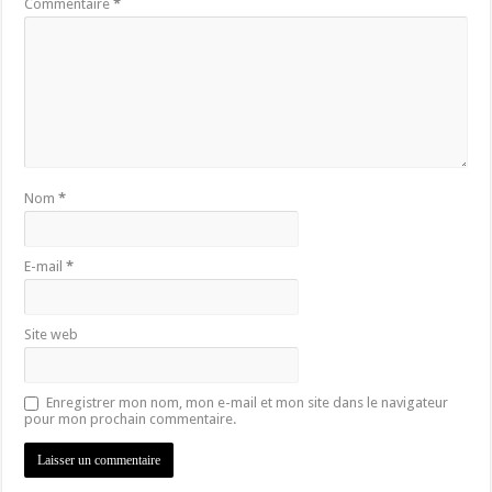
Commentaire
*
Nom
*
E-mail
*
Site web
Enregistrer mon nom, mon e-mail et mon site dans le navigateur
pour mon prochain commentaire.