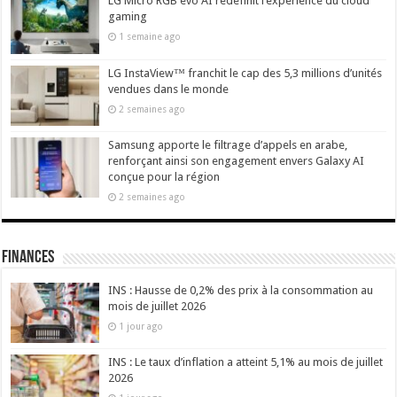
LG Micro RGB evo AI redéfinit l’expérience du cloud
gaming
1 semaine ago
LG InstaView™ franchit le cap des 5,3 millions d’unités
vendues dans le monde
2 semaines ago
Samsung apporte le filtrage d’appels en arabe,
renforçant ainsi son engagement envers Galaxy AI
conçue pour la région
2 semaines ago
Finances
INS : Hausse de 0,2% des prix à la consommation au
mois de juillet 2026
1 jour ago
INS : Le taux d’inflation a atteint 5,1% au mois de juillet
2026