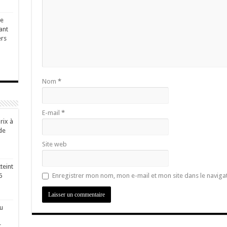
ge
ant
ers
Nom
*
E-mail
*
rix à
de
Site web
teint
6
Enregistrer mon nom, mon e-mail et mon site dans le navig
u
r