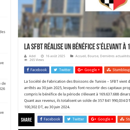
des
La SFBT réalise un bénéfice s’élevant à 1
Adel
16 août 2025
Accueil
,
Bourse
,
Dernières actualités
265 Views
ive
Facebook
Twitter
Google +
Stumbleu
La Société de Fabrication des Boissons de Tunisie – SFBT vient d
e de
arrêtés au 30 juin 2025, lesquels font ressortir des capitaux pro
026
compris le bénéfice de la période s’élevant à 169.637.688 dinars
Quant aux revenus, ils totalisent un solde de 357 841 990,034 DT
100,302 DT, au 30 juin 2024.
ive
Facebook
Twitter
Google +
St
Share