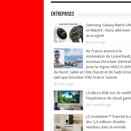
Entreprises
Samsung Galaxy Watch Ult
et Watch9 : Votre allié bien
au poignet
6 jours ago
Air France annonce la
nomination de Lionel Rault,
nouveau Directeur Général
pour la région ANSCO (Afr
du Nord, Sahel et Côte Ouest) et de Sadri Essi
tant que Directeur d’Air France Tunisie
7 jours ago
LG Micro RGB evo AI redéfi
l’expérience du cloud gam
2 semaines ago
LG InstaView™ franchit le 
des 5,3 millions d’unités
vendues dans le monde