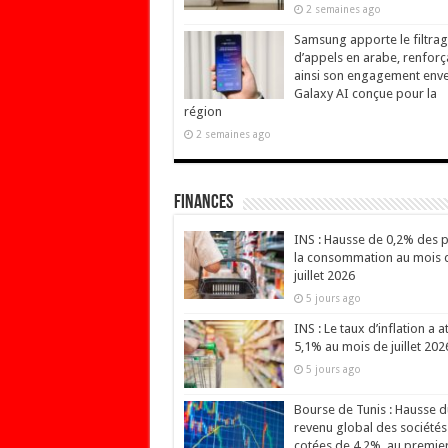
2 semaines ago
Samsung apporte le filtra
d’appels en arabe, renforç
ainsi son engagement env
Galaxy AI conçue pour la
région
2 semaines ago
Finances
INS : Hausse de 0,2% des p
la consommation au mois 
juillet 2026
5 jours ago
INS : Le taux d’inflation a at
5,1% au mois de juillet 202
5 jours ago
Bourse de Tunis : Hausse d
revenu global des sociétés
cotées de 4,2%, au premie