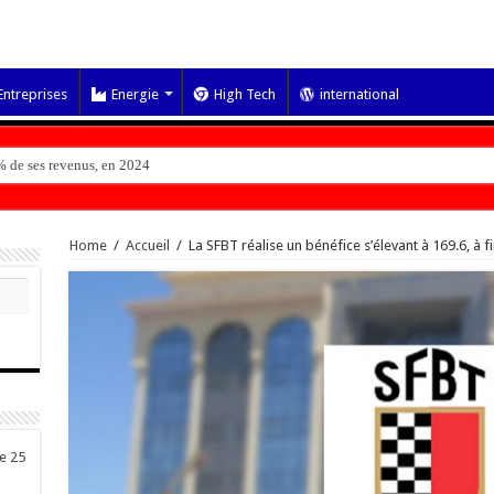
Entreprises
Energie
High Tech
international
 de ses revenus, en 2024
Home
/
Accueil
/
La SFBT réalise un bénéfice s’élevant à 169.6, à fi
de 25