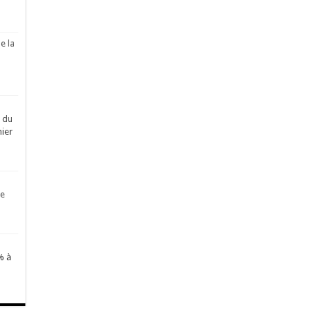
e la
é du
ier
de
% à