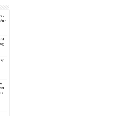
ra2
-être
nit
ing
cap
ge
ant
ers
x