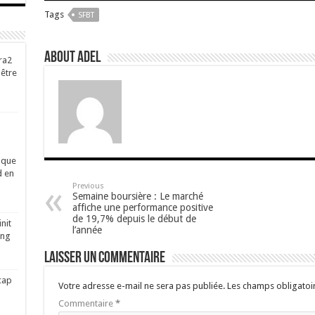
Tags
SFBT
About Adel
ra2
-être
ique
d en
Previous
Semaine boursière : Le marché
affiche une performance positive
de 19,7% depuis le début de
nit
l’année
ing
Laisser un commentaire
cap
Votre adresse e-mail ne sera pas publiée.
Les champs obligatoi
Commentaire
*