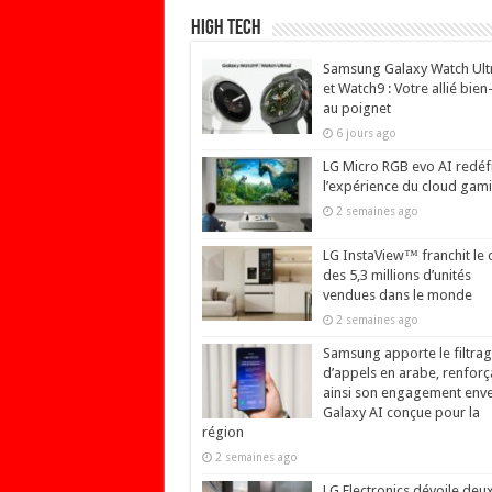
High Tech
Samsung Galaxy Watch Ult
et Watch9 : Votre allié bien
au poignet
6 jours ago
LG Micro RGB evo AI redéfi
l’expérience du cloud gam
2 semaines ago
LG InstaView™ franchit le 
des 5,3 millions d’unités
vendues dans le monde
2 semaines ago
Samsung apporte le filtra
d’appels en arabe, renforç
ainsi son engagement env
Galaxy AI conçue pour la
région
2 semaines ago
LG Electronics dévoile deu