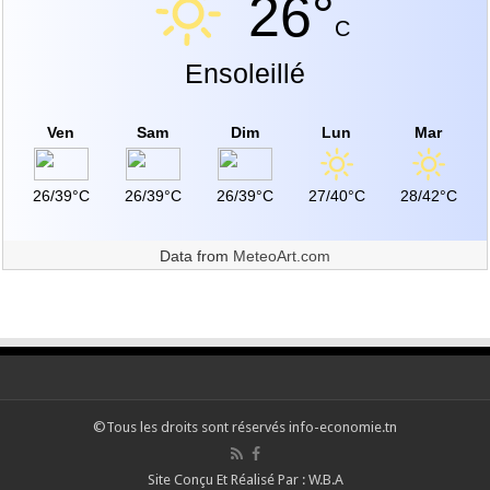
26°
C
Ensoleillé
Ven
Sam
Dim
Lun
Mar
26/39°C
26/39°C
26/39°C
27/40°C
28/42°C
Data from
MeteoArt.com
©Tous les droits sont réservés info-economie.tn
Site Conçu Et Réalisé Par : W.B.A