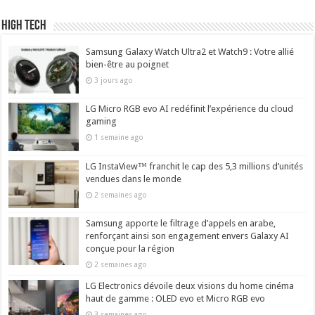
High Tech
Samsung Galaxy Watch Ultra2 et Watch9 : Votre allié
bien-être au poignet
3 jours ago
LG Micro RGB evo AI redéfinit l’expérience du cloud
gaming
1 semaine ago
LG InstaView™ franchit le cap des 5,3 millions d’unités
vendues dans le monde
2 semaines ago
Samsung apporte le filtrage d’appels en arabe,
renforçant ainsi son engagement envers Galaxy AI
conçue pour la région
2 semaines ago
LG Electronics dévoile deux visions du home cinéma
haut de gamme : OLED evo et Micro RGB evo
3 semaines ago