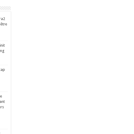
ra2
-être
nit
ing
cap
ge
ant
ers
x