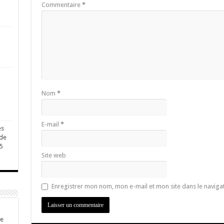
Commentaire
*
Nom
*
E-mail
*
es
 de
5
Site web
Enregistrer mon nom, mon e-mail et mon site dans le navig
de