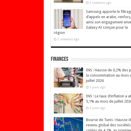
2 semaines ago
Samsung apporte le filtra
d’appels en arabe, renforç
ainsi son engagement env
Galaxy AI conçue pour la
région
2 semaines ago
Finances
INS : Hausse de 0,2% des p
la consommation au mois 
juillet 2026
3 jours ago
INS : Le taux d’inflation a at
5,1% au mois de juillet 202
3 jours ago
Bourse de Tunis : Hausse d
revenu global des sociétés
cotées de 4,2%, au premie