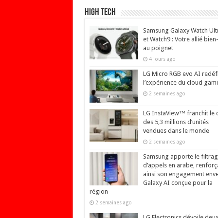
High Tech
Samsung Galaxy Watch Ult
et Watch9 : Votre allié bien
au poignet
4 jours ago
LG Micro RGB evo AI redéfi
l’expérience du cloud gam
2 semaines ago
LG InstaView™ franchit le 
des 5,3 millions d’unités
vendues dans le monde
2 semaines ago
Samsung apporte le filtra
d’appels en arabe, renforç
ainsi son engagement env
Galaxy AI conçue pour la
région
2 semaines ago
LG Electronics dévoile deu