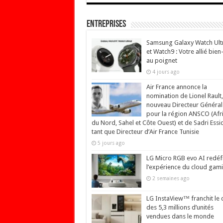
Entreprises
Samsung Galaxy Watch Ult
et Watch9 : Votre allié bien
au poignet
4 jours ago
Air France annonce la
nomination de Lionel Rault,
nouveau Directeur Général
pour la région ANSCO (Afr
du Nord, Sahel et Côte Ouest) et de Sadri Essi
tant que Directeur d’Air France Tunisie
5 jours ago
LG Micro RGB evo AI redéfi
l’expérience du cloud gam
2 semaines ago
LG InstaView™ franchit le 
des 5,3 millions d’unités
vendues dans le monde