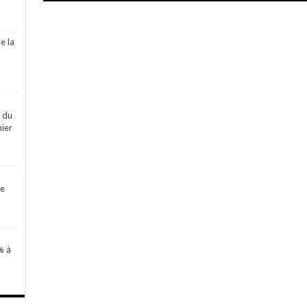
e la
é du
ier
de
% à