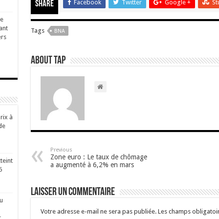
Facebook
Twitter
Google +
St
Share
ge
ant
Tags
BNA
ers
About TAP
rix à
de
Previous
Zone euro : Le taux de chômage
teint
a augmenté à 6,2% en mars
6
Laisser un commentaire
u
Votre adresse e-mail ne sera pas publiée.
Les champs obligatoi
r