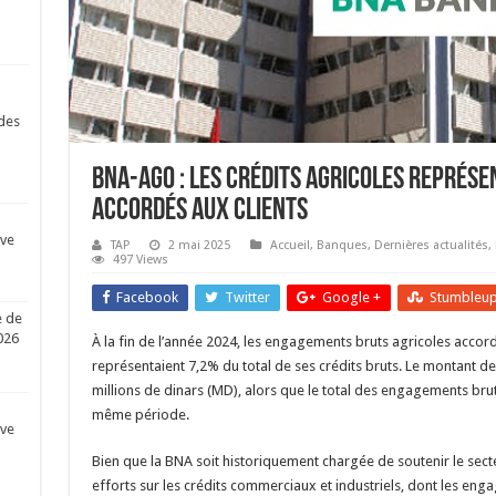
des
BNA-AGO : Les crédits agricoles représe
accordés aux clients
ive
TAP
2 mai 2025
Accueil
,
Banques
,
Dernières actualités
,
497 Views
Facebook
Twitter
Google +
Stumbleu
e de
026
À la fin de l’année 2024, les engagements bruts agricoles accor
représentaient 7,2% du total de ses crédits bruts. Le montant des
millions de dinars (MD), alors que le total des engagements brut
même période.
ive
Bien que la BNA soit historiquement chargée de soutenir le sect
efforts sur les crédits commerciaux et industriels, dont les eng