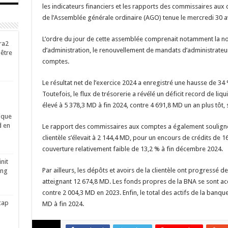
les indicateurs financiers et les rapports des commissaires aux
de l’Assemblée générale ordinaire (AGO) tenue le mercredi 30 av
L’ordre du jour de cette assemblée comprenait notamment la n
ra2
d’administration, le renouvellement de mandats d’administrateu
-être
comptes.
Le résultat net de l’exercice 2024 a enregistré une hausse de 34
Toutefois, le flux de trésorerie a révélé un déficit record de liqui
élevé à 5 378,3 MD à fin 2024, contre 4 691,8 MD un an plus tôt,
ique
d en
Le rapport des commissaires aux comptes a également souligné 
clientèle s’élevait à 2 144,4 MD, pour un encours de crédits de 
couverture relativement faible de 13,2 % à fin décembre 2024.
nit
Par ailleurs, les dépôts et avoirs de la clientèle ont progressé 
ing
atteignant 12 674,8 MD. Les fonds propres de la BNA se sont acc
contre 2 004,3 MD en 2023. Enfin, le total des actifs de la ban
cap
MD à fin 2024.