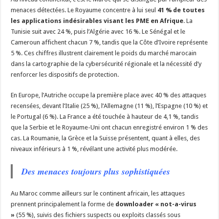
menaces détectées. Le Royaume concentre à lui seul
41 % de toutes
les applications indésirables visant les PME en Afrique
. La
Tunisie suit avec 24 %, puis l’Algérie avec 16 %. Le Sénégal et le
Cameroun affichent chacun 7 %, tandis que la Côte d’Ivoire représente
5 %. Ces chiffres illustrent clairement le poids du marché marocain
dans la cartographie de la cybersécurité régionale et la nécessité d’y
renforcer les dispositifs de protection.
En Europe, l’Autriche occupe la première place avec 40 % des attaques
recensées, devant l’Italie (25 %), l’Allemagne (11 %), l’Espagne (10 %) et
le Portugal (6 %). La France a été touchée à hauteur de 4,1 %, tandis
que la Serbie et le Royaume-Uni ont chacun enregistré environ 1 % des
cas. La Roumanie, la Grèce et la Suisse présentent, quant à elles, des
niveaux inférieurs à 1 %, révélant une activité plus modérée.
Des menaces toujours plus sophistiquées
Au Maroc comme ailleurs sur le continent africain, les attaques
prennent principalement la forme de
downloader « not-a-virus
»
(55 %), suivis des fichiers suspects ou exploits classés sous