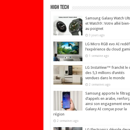
High Tech
Samsung Galaxy Watch Ult
et Watch9 : Votre allié bien
au poignet
3 jours ago
LG Micro RGB evo AI redéfi
l’expérience du cloud gam
1 semaine ago
LG InstaView™ franchit le 
des 5,3 millions d’unités
vendues dans le monde
2 semaines ago
Samsung apporte le filtra
d’appels en arabe, renforç
ainsi son engagement env
Galaxy AI conçue pour la
région
2 semaines ago
LG Electronics dévoile deu