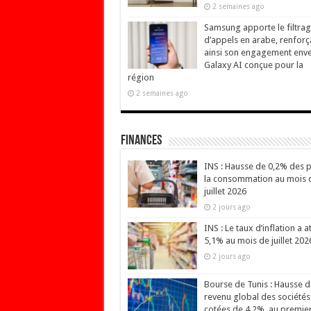
2 semaines ago
Samsung apporte le filtra
d’appels en arabe, renforç
ainsi son engagement env
Galaxy AI conçue pour la
région
2 semaines ago
Finances
INS : Hausse de 0,2% des p
la consommation au mois 
juillet 2026
2 jours ago
INS : Le taux d’inflation a at
5,1% au mois de juillet 202
2 jours ago
Bourse de Tunis : Hausse d
revenu global des sociétés
cotées de 4,2%, au premie