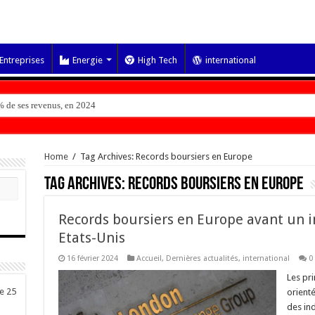
Entreprises
Energie
High Tech
international
 de ses revenus, en 2024
Home
/
Tag Archives: Records boursiers en Europe
Tag Archives:
Records boursiers en Europe
Records boursiers en Europe avant un i
Etats-Unis
16 février 2024
Accueil
,
Dernières actualités
,
international
0
Les pr
de 25
orient
des in