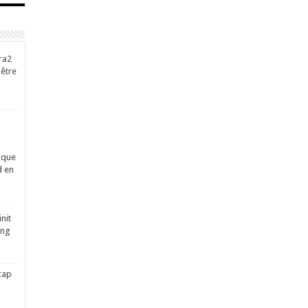
ra2
-être
ique
d en
nit
ing
cap