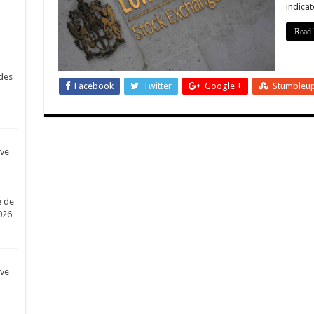
indicat
Read 
des
Facebook
Twitter
Google +
Stumbleu
ive
e de
026
ive