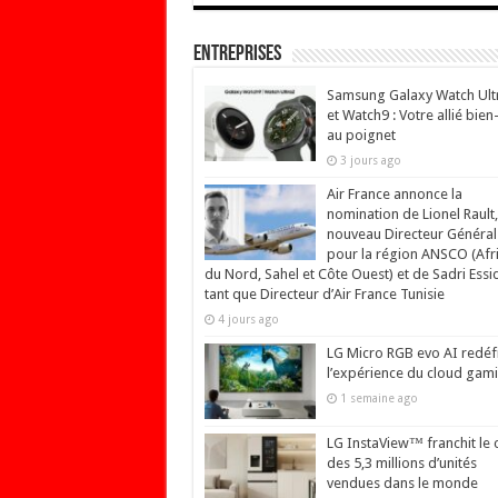
Entreprises
Samsung Galaxy Watch Ult
et Watch9 : Votre allié bien
au poignet
3 jours ago
Air France annonce la
nomination de Lionel Rault,
nouveau Directeur Général
pour la région ANSCO (Afr
du Nord, Sahel et Côte Ouest) et de Sadri Essi
tant que Directeur d’Air France Tunisie
4 jours ago
LG Micro RGB evo AI redéfi
l’expérience du cloud gam
1 semaine ago
LG InstaView™ franchit le 
des 5,3 millions d’unités
vendues dans le monde