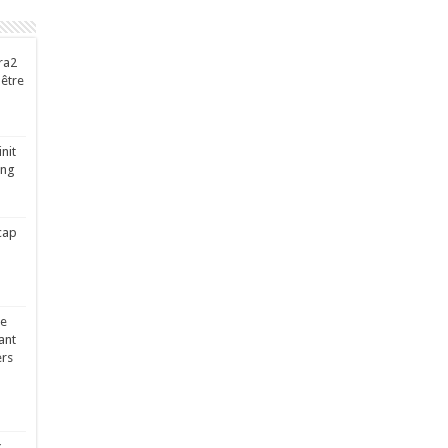
ra2
-être
nit
ing
cap
ge
ant
ers
x