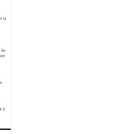
e la
é du
ier
de
% à