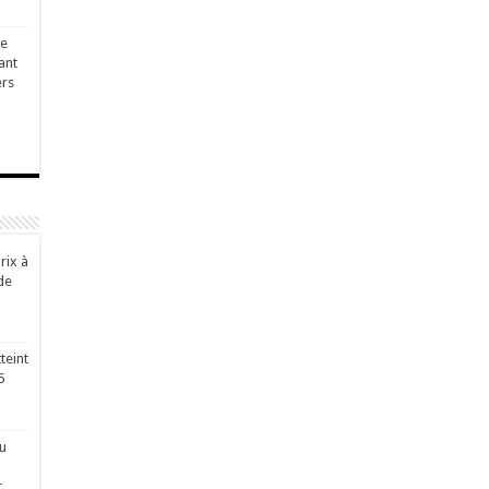
ge
ant
ers
rix à
de
teint
6
u
r