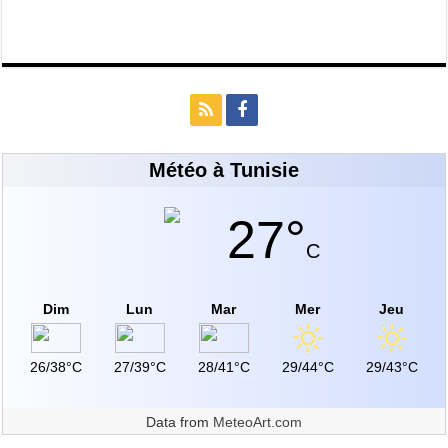
Météo à Tunisie
27°
C
Dim
Lun
Mar
Mer
Jeu
26/38°C
27/39°C
28/41°C
29/44°C
29/43°C
Data from
MeteoArt.com