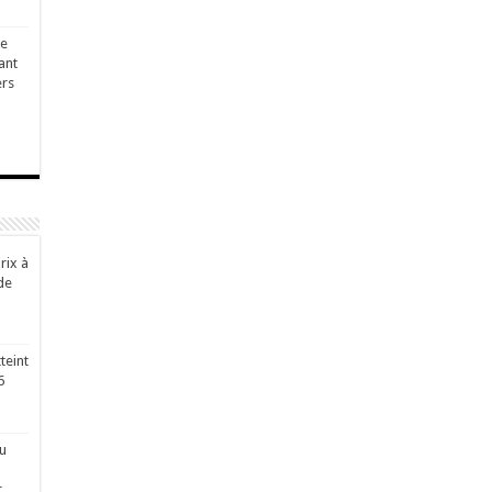
ge
ant
ers
rix à
de
teint
6
u
r