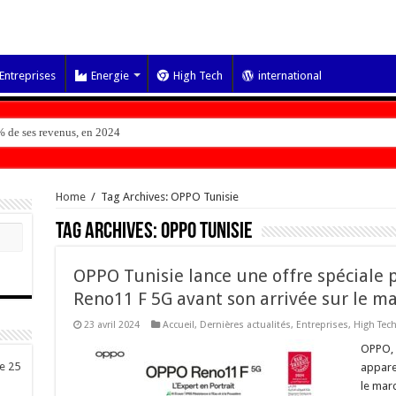
Entreprises
Energie
High Tech
international
 de ses revenus, en 2024
Home
/
Tag Archives: OPPO Tunisie
Tag Archives:
OPPO Tunisie
OPPO Tunisie lance une offre spécial
Reno11 F 5G avant son arrivée sur le m
23 avril 2024
Accueil
,
Dernières actualités
,
Entreprises
,
High Tec
OPPO, 
de 25
apparei
le marc