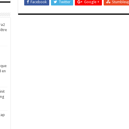
Facebook
Twitter
Google +
Stumbleu
ra2
-être
ique
d en
nit
ing
cap