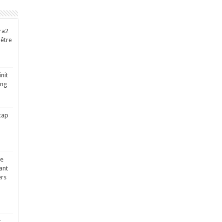
ra2
-être
nit
ing
cap
ge
ant
ers
x