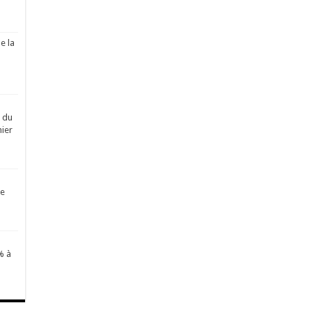
e la
é du
ier
de
% à