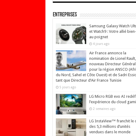
Entreprises
Samsung Galaxy Watch Ult
et Watch9 : Votre allié bien
au poignet
4 jours ago
Air France annonce la
nomination de Lionel Rault,
nouveau Directeur Général
pour la région ANSCO (Afr
du Nord, Sahel et Côte Ouest) et de Sadri Essi
tant que Directeur d’Air France Tunisie
5 jours ago
LG Micro RGB evo AI redéfi
l’expérience du cloud gam
2 semaines ago
LG InstaView™ franchit le 
des 5,3 millions d’unités
vendues dans le monde