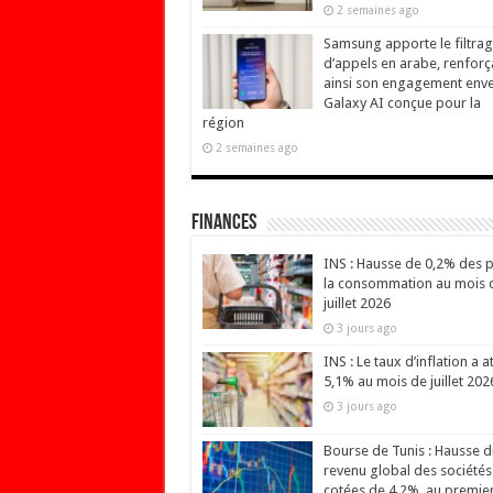
2 semaines ago
Samsung apporte le filtra
d’appels en arabe, renforç
ainsi son engagement env
Galaxy AI conçue pour la
région
2 semaines ago
Finances
INS : Hausse de 0,2% des p
la consommation au mois 
juillet 2026
3 jours ago
INS : Le taux d’inflation a at
5,1% au mois de juillet 202
3 jours ago
Bourse de Tunis : Hausse d
revenu global des sociétés
cotées de 4,2%, au premie