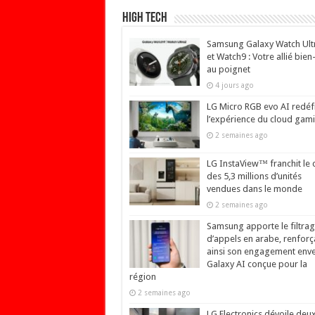
High Tech
Samsung Galaxy Watch Ult
et Watch9 : Votre allié bien
au poignet
4 jours ago
LG Micro RGB evo AI redéfi
l’expérience du cloud gam
2 semaines ago
LG InstaView™ franchit le 
des 5,3 millions d’unités
vendues dans le monde
2 semaines ago
Samsung apporte le filtra
d’appels en arabe, renforç
ainsi son engagement env
Galaxy AI conçue pour la
région
2 semaines ago
LG Electronics dévoile deu