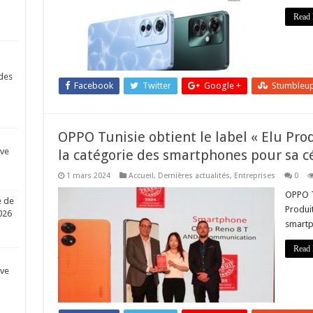
Read 
des
Facebook
Twitter
Google +
Stumbleu
OPPO Tunisie obtient le label « Elu Pro
ive
la catégorie des smartphones pour sa c
1 mars 2024
Accueil
,
Dernières actualités
,
Entreprises
0
OPPO Tu
e de
Produit
026
smartp
Read 
ive