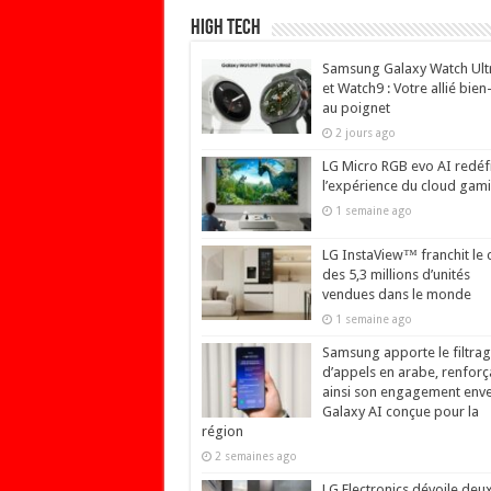
High Tech
Samsung Galaxy Watch Ult
et Watch9 : Votre allié bien
au poignet
2 jours ago
LG Micro RGB evo AI redéfi
l’expérience du cloud gam
1 semaine ago
LG InstaView™ franchit le 
des 5,3 millions d’unités
vendues dans le monde
1 semaine ago
Samsung apporte le filtra
d’appels en arabe, renforç
ainsi son engagement env
Galaxy AI conçue pour la
région
2 semaines ago
LG Electronics dévoile deu