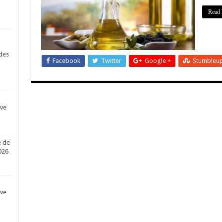
Read 
des
Facebook
Twitter
Google +
Stumbleu
ive
e de
026
ive