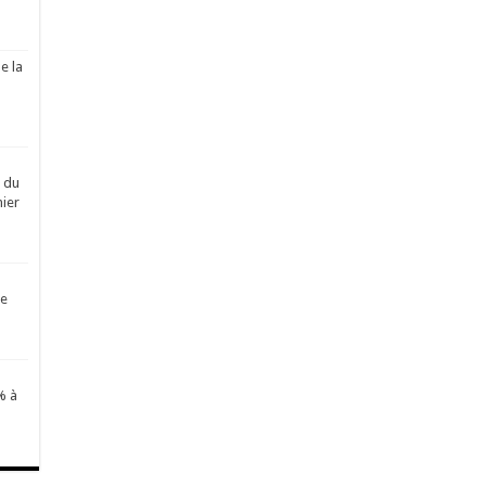
e la
é du
ier
de
% à