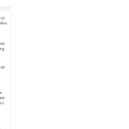
ra2
-être
nit
ing
cap
ge
ant
ers
x