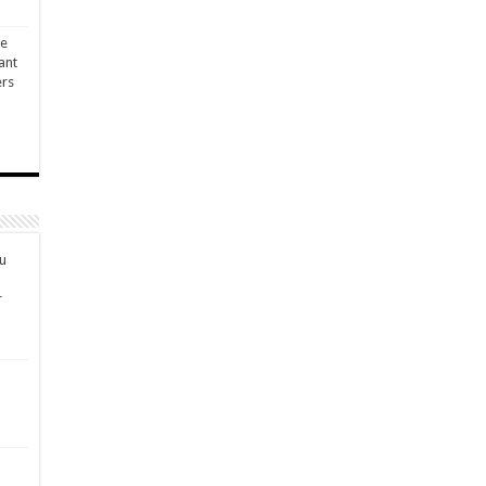
ge
ant
ers
u
r