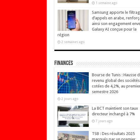
1 semaine ago
Samsung apporte le filtra
d’appels en arabe, renforç
ainsi son engagement env
Galaxy AI conçue pour la
région
2 semaines ago
Finances
Bourse de Tunis : Hausse d
revenu global des sociétés
cotées de 4,2%, au premie
semestre 2026
2 jours ago
La BCT maintient son taux
directeur inchangé à 7%
7 jours ago
TSB : Des résultats 2025
marqués par un premier