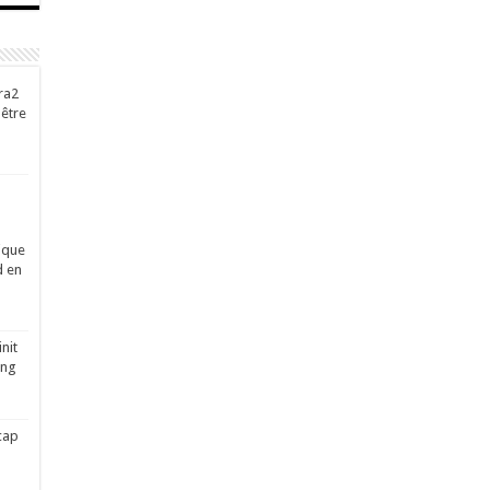
ra2
-être
ique
d en
nit
ing
cap