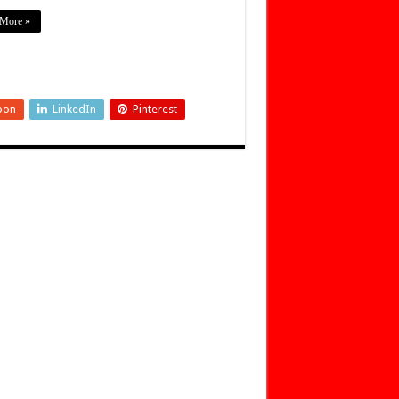
More »
pon
LinkedIn
Pinterest