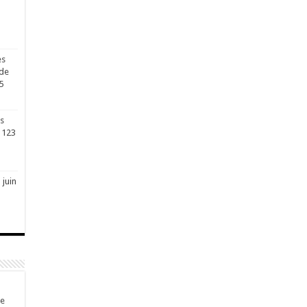
es
 de
5
s
t 123
 juin
de