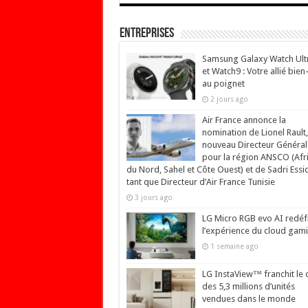
Entreprises
Samsung Galaxy Watch Ult
et Watch9 : Votre allié bien
au poignet
2 jours ago
Air France annonce la
nomination de Lionel Rault,
nouveau Directeur Général
pour la région ANSCO (Afr
du Nord, Sahel et Côte Ouest) et de Sadri Essi
tant que Directeur d’Air France Tunisie
3 jours ago
LG Micro RGB evo AI redéfi
l’expérience du cloud gam
1 semaine ago
LG InstaView™ franchit le 
des 5,3 millions d’unités
vendues dans le monde