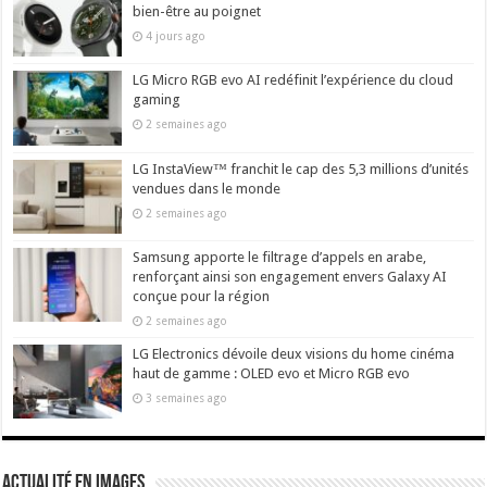
bien-être au poignet
4 jours ago
LG Micro RGB evo AI redéfinit l’expérience du cloud
gaming
2 semaines ago
LG InstaView™ franchit le cap des 5,3 millions d’unités
vendues dans le monde
2 semaines ago
Samsung apporte le filtrage d’appels en arabe,
renforçant ainsi son engagement envers Galaxy AI
conçue pour la région
2 semaines ago
LG Electronics dévoile deux visions du home cinéma
haut de gamme : OLED evo et Micro RGB evo
3 semaines ago
actualité en images