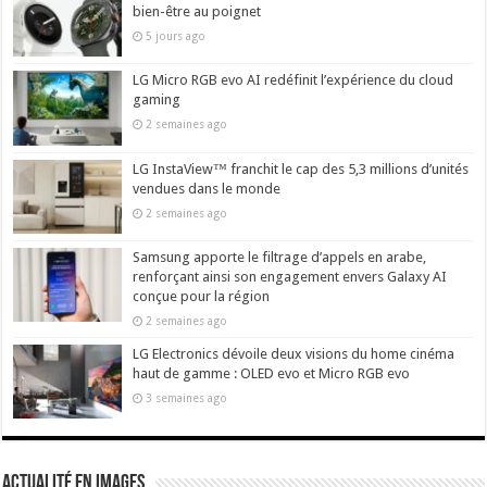
bien-être au poignet
5 jours ago
LG Micro RGB evo AI redéfinit l’expérience du cloud
gaming
2 semaines ago
LG InstaView™ franchit le cap des 5,3 millions d’unités
vendues dans le monde
2 semaines ago
Samsung apporte le filtrage d’appels en arabe,
renforçant ainsi son engagement envers Galaxy AI
conçue pour la région
2 semaines ago
LG Electronics dévoile deux visions du home cinéma
haut de gamme : OLED evo et Micro RGB evo
3 semaines ago
actualité en images